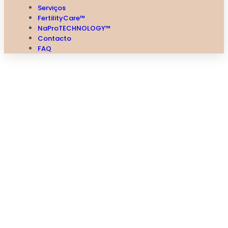
Serviços
FertilityCare™
NaProTECHNOLOGY™
Contacto
FAQ