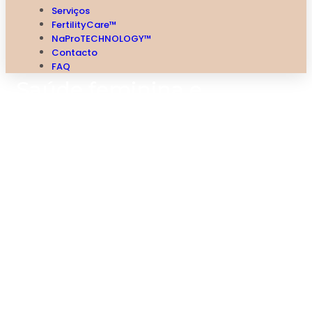
Serviços
FertilityCare™
NaProTECHNOLOGY™
Contacto
FAQ
Saúde feminina e
fertilidade conjugal
através de uma
abordagem
restaurativa e
cooperativa com o
ciclo menstrual