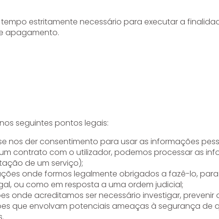
empo estritamente necessário para executar a finalida
 de apagamento.
os seguintes pontos legais:
 nos der consentimento para usar as informações pesso
m contrato com o utilizador, podemos processar as inf
tação de um serviço);
ções onde formos legalmente obrigados a fazê-lo, para cu
legal, ou como em resposta a uma ordem judicial;
ões onde acreditamos ser necessário investigar, preveni
ações que envolvam potenciais ameaças à segurança de q
.