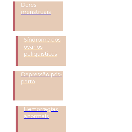
Dores
menstruais
Síndrome dos
ovários
poliquísticos
Depressão pós-
parto
Hemorragias
anormais