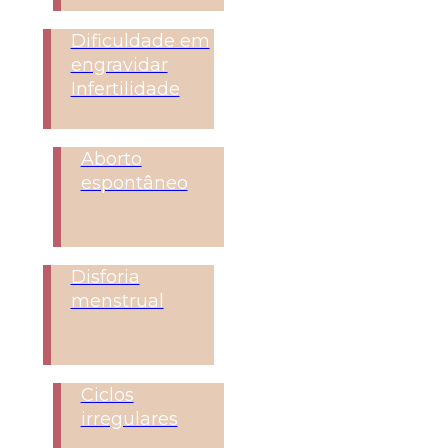
Dificuldade em
engravidar
Infertilidade
Aborto
espontâneo
Disforia
menstrual
Ciclos
irregulares