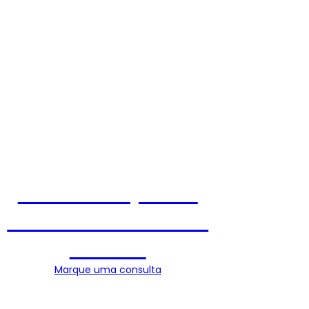
Monitorização do
ciclo como método
natural
Marque uma consulta