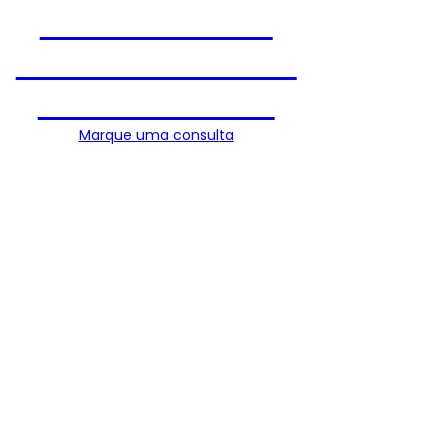
da mulher e do
casal com base no
ciclo menstrual
Marque uma consulta