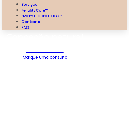
Serviços
FertilityCare™
NaProTECHNOLOGY™
Contacto
FAQ
Conceção natural
assistida
Marque uma consulta