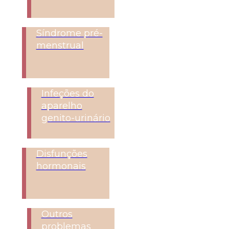
Síndrome pré-
menstrual
Infeções do
aparelho
genito-urinário
Disfunções
hormonais
Outros
problemas